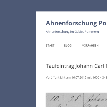
Zum
Inhalt
springen
Ahnenforschung P
Ahnenforschung im Gebiet Pommern
START
BLOG
VORFAHREN
BEIERSDORF – KR
Taufeintrag Johann Carl
WISKOW – KREIS
Veröffentlicht am
16.07.2015
mit
1600 × 34