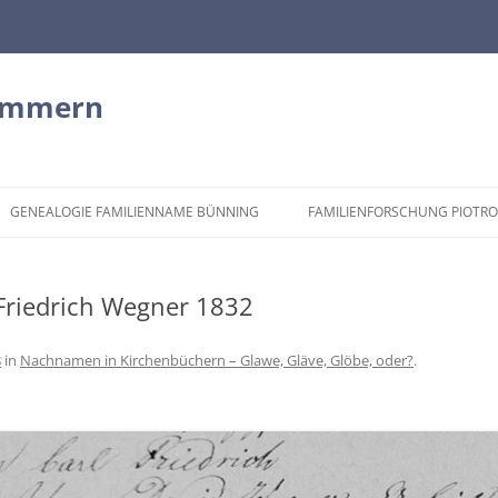
ommern
GENEALOGIE FAMILIENNAME BÜNNING
FAMILIENFORSCHUNG PIOTRO
. GREIFENHAGEN
KRANZFELDE
 Friedrich Wegner 1832
 CAMMIN
8
in
Nachnamen in Kirchenbüchern – Glawe, Gläve, Glöbe, oder?
.